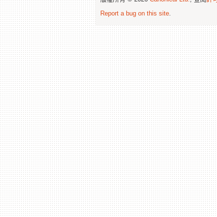
Report a bug on this site
.