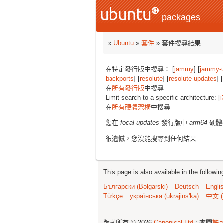
packages
»
Ubuntu
»
套件
» 套件搜尋結果
在特定發行版中搜尋： [
jammy
] [
jammy-
backports
] [
resolute
] [
resolute-updates
] [
在
所有發行版
中搜尋
Limit search to a specific architecture: [
i
在
所有硬體架構
中搜尋
您在
focal-updates
發行版中
arm64
硬體
很遺憾，您沒能搜尋到任何結果
This page is also available in the followi
Български (Bəlgarski)
Deutsch
Engli
Türkçe
українська (ukrajins'ka)
中文 (
版權所有 © 2026
Canonical Ltd.
; 查閱
許