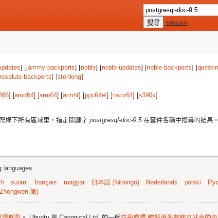
全部搜尋項
updates
] [
jammy-backports
] [
noble
] [
noble-updates
] [
noble-backports
] [
questi
resolute-backports
] [
stonking
]
386
] [
amd64
] [
arm64
] [
armhf
] [
ppc64el
] [
riscv64
] [
s390x
]
架構下所有區域里，指定關鍵字
postgresql-doc-9.5
在套件名稱中搜尋的結果
ng languages:
sh
suomi
français
magyar
日本語 (Nihongo)
Nederlands
polski
Рус
Zhongwen,简)
可證條款
。 Ubuntu 是 Canonical Ltd. 的一個
註冊商標
瞭解更多有關本站台的內