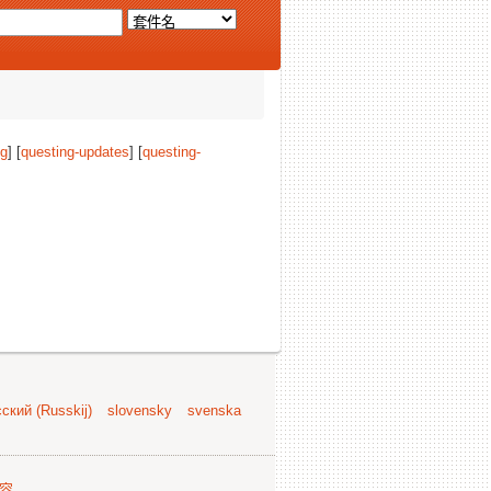
ng
] [
questing-updates
] [
questing-
。
ский (Russkij)
slovensky
svenska
容
.