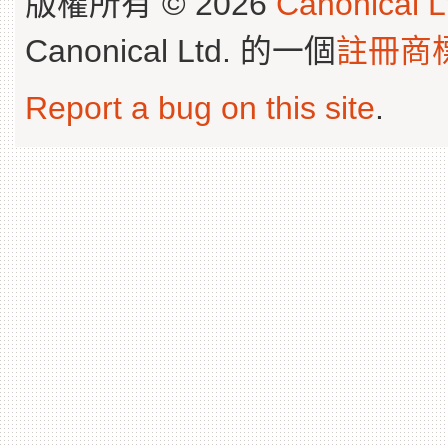
版權所有 © 2026
Canonical L
Canonical Ltd. 的一個
註冊商
Report a bug on this site
.