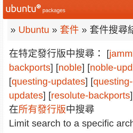
packages
»
Ubuntu
»
套件
» 套件搜尋
在特定發行版中搜尋： [
jamm
backports
] [
noble
] [
noble-upd
[
questing-updates
] [
questing
updates
] [
resolute-backports
]
在
所有發行版
中搜尋
Limit search to a specific arch