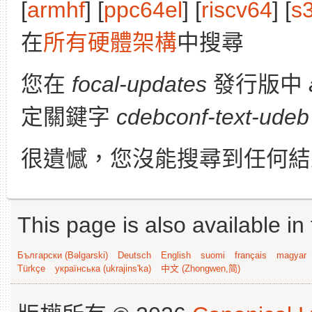
[
armhf
] [
ppc64el
] [
riscv64
] [
s
在
所有硬體架構
中搜尋
您在
focal-updates
發行版中
定關鍵字
cdebconf-text-udeb
很遺憾，您沒能搜尋到任何結
This page is also available in
Български (Bəlgarski)
Deutsch
English
suomi
français
magyar
Türkçe
українська (ukrajins'ka)
中文 (Zhongwen,简)