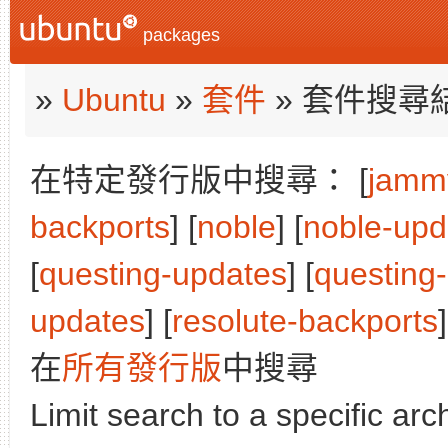
packages
»
Ubuntu
»
套件
» 套件搜尋
在特定發行版中搜尋： [
jamm
backports
] [
noble
] [
noble-upd
[
questing-updates
] [
questing
updates
] [
resolute-backports
]
在
所有發行版
中搜尋
Limit search to a specific arch