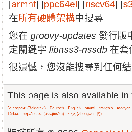
[
armhf
] [
ppc64el
] [
riscv64
] [
s
在
所有硬體架構
中搜尋
您在
groovy-updates
發行版
定關鍵字
libnss3-nssdb
在套
很遺憾，您沒能搜尋到任何結
This page is also available in
Български (Bəlgarski)
Deutsch
English
suomi
français
magyar
Türkçe
українська (ukrajins'ka)
中文 (Zhongwen,简)