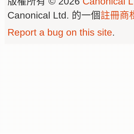
版權所有 © 2026
Canonical L
Canonical Ltd. 的一個
註冊商
Report a bug on this site
.