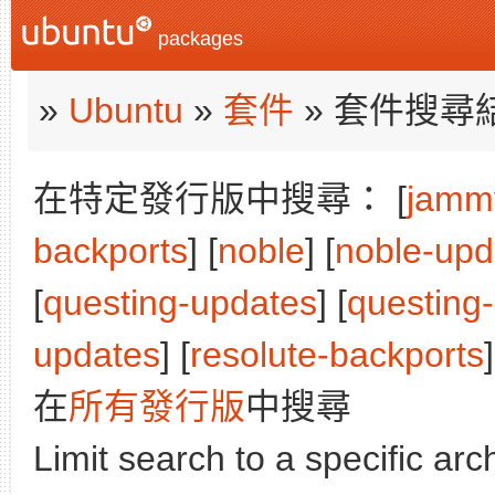
packages
»
Ubuntu
»
套件
» 套件搜尋
在特定發行版中搜尋： [
jamm
backports
] [
noble
] [
noble-upd
[
questing-updates
] [
questing
updates
] [
resolute-backports
]
在
所有發行版
中搜尋
Limit search to a specific arch