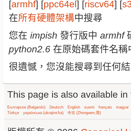
[
armhf
] [
ppc64el
] [
riscv64
] [
s
在
所有硬體架構
中搜尋
您在
impish
發行版中
armhf
python2.6
在原始碼套件名稱
很遺憾，您沒能搜尋到任何結
This page is also available in
Български (Bəlgarski)
Deutsch
English
suomi
français
magyar
Türkçe
українська (ukrajins'ka)
中文 (Zhongwen,简)