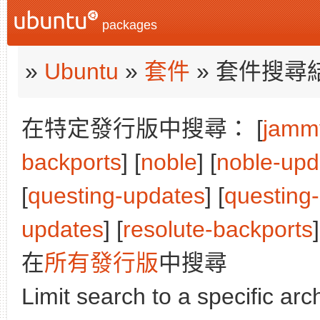
packages
»
Ubuntu
»
套件
» 套件搜尋
在特定發行版中搜尋： [
jamm
backports
] [
noble
] [
noble-upd
[
questing-updates
] [
questing
updates
] [
resolute-backports
]
在
所有發行版
中搜尋
Limit search to a specific arch