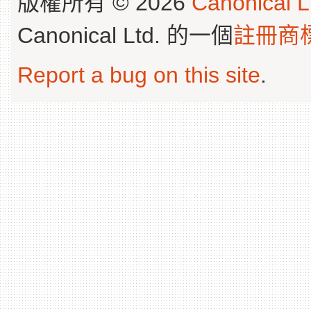
版權所有 © 2026
Canonical L
Canonical Ltd. 的一個
註冊商
Report a bug on this site
.