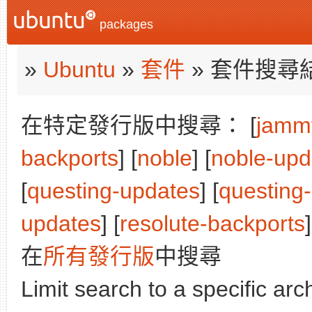
packages
»
Ubuntu
»
套件
» 套件搜尋
在特定發行版中搜尋： [
jamm
backports
] [
noble
] [
noble-upd
[
questing-updates
] [
questing
updates
] [
resolute-backports
]
在
所有發行版
中搜尋
Limit search to a specific arch