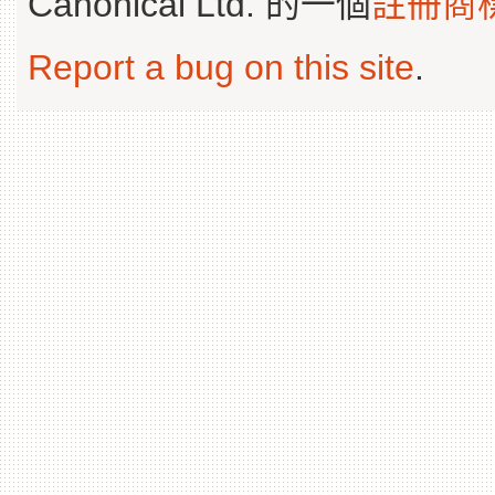
Canonical Ltd. 的一個
註冊商
Report a bug on this site
.