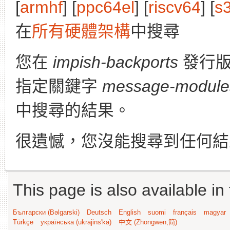
[
armhf
] [
ppc64el
] [
riscv64
] [
s
在
所有硬體架構
中搜尋
您在
impish-backports
發行
指定關鍵字
message-modules
中搜尋的結果。
很遺憾，您沒能搜尋到任何結
This page is also available in
Български (Bəlgarski)
Deutsch
English
suomi
français
magyar
Türkçe
українська (ukrajins'ka)
中文 (Zhongwen,简)