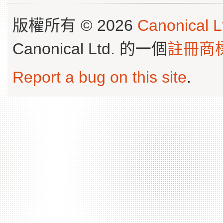
版權所有 © 2026
Canonical L
Canonical Ltd. 的一個
註冊商
Report a bug on this site
.