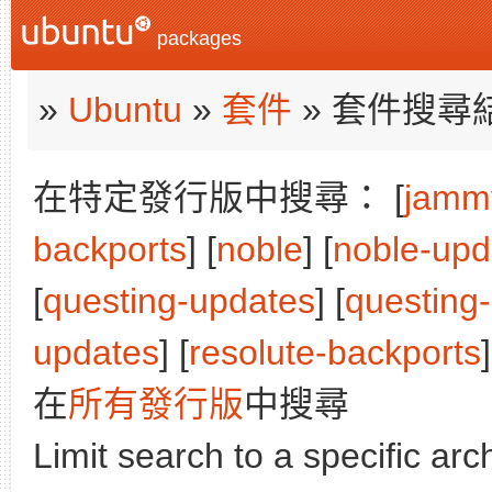
packages
»
Ubuntu
»
套件
» 套件搜尋
在特定發行版中搜尋： [
jamm
backports
] [
noble
] [
noble-upd
[
questing-updates
] [
questing
updates
] [
resolute-backports
]
在
所有發行版
中搜尋
Limit search to a specific arch