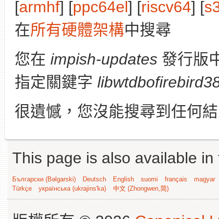
[
armhf
] [
ppc64el
] [
riscv64
] [
s
在
所有硬體架構
中搜尋
您在
impish-updates
發行版
指定關鍵字
libwtdbofirebird3
很遺憾，您沒能搜尋到任何結
This page is also available in
Български (Bəlgarski)
Deutsch
English
suomi
français
magyar
Türkçe
українська (ukrajins'ka)
中文 (Zhongwen,简)