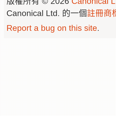
版權所有 © 2026
Canonical L
Canonical Ltd. 的一個
註冊商
Report a bug on this site
.