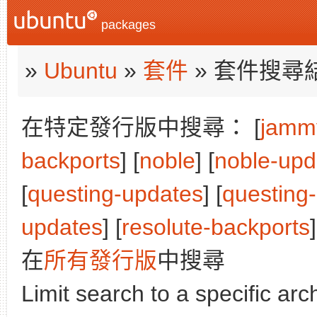
packages
»
Ubuntu
»
套件
» 套件搜尋
在特定發行版中搜尋： [
jamm
backports
] [
noble
] [
noble-upd
[
questing-updates
] [
questing
updates
] [
resolute-backports
]
在
所有發行版
中搜尋
Limit search to a specific arch