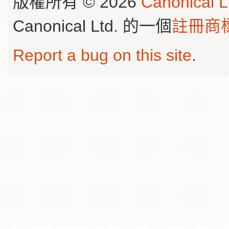
版權所有 © 2026
Canonical L
Canonical Ltd. 的一個
註冊商
Report a bug on this site
.