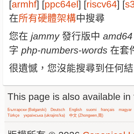
[
armhf
] [
ppc64el
] [
riscv64
] [
s
在
所有硬體架構
中搜尋
您在
jammy
發行版中
amd64
字
php-numbers-words
在套
很遺憾，您沒能搜尋到任何結
This page is also available in
Български (Bəlgarski)
Deutsch
English
suomi
français
magyar
Türkçe
українська (ukrajins'ka)
中文 (Zhongwen,简)