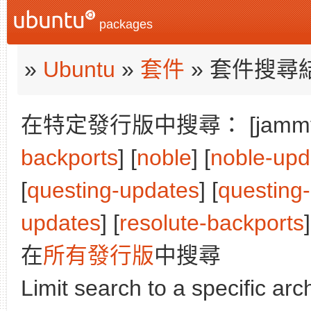
packages
»
Ubuntu
»
套件
» 套件搜尋
在特定發行版中搜尋： [jammy]
backports
] [
noble
] [
noble-upd
[
questing-updates
] [
questing
updates
] [
resolute-backports
]
在
所有發行版
中搜尋
Limit search to a specific arch