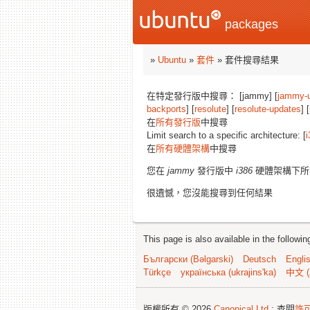
packages
»
Ubuntu
»
套件
» 套件搜尋結果
在特定發行版中搜尋： [jammy] [
jammy-
backports
] [
resolute
] [
resolute-updates
] [
在
所有發行版
中搜尋
Limit search to a specific architecture: [
i
在
所有硬體架構
中搜尋
您在
jammy
發行版中
i386
硬體架構下所
很遺憾，您沒能搜尋到任何結果
This page is also available in the followi
Български (Bəlgarski)
Deutsch
Engli
Türkçe
українська (ukrajins'ka)
中文 (
版權所有 © 2026
Canonical Ltd.
; 查閱
許