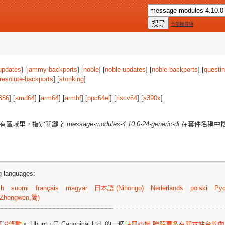
全部搜尋項
updates
] [
jammy-backports
] [
noble
] [
noble-updates
] [
noble-backports
] [
questi
resolute-backports
] [
stonking
]
386
] [
amd64
] [
arm64
] [
armhf
] [
ppc64el
] [
riscv64
] [
s390x
]
有區域里，指定關鍵字
message-modules-4.10.0-24-generic-di
在套件名稱中
ng languages:
sh
suomi
français
magyar
日本語 (Nihongo)
Nederlands
polski
Рус
Zhongwen,简)
可證條款
。 Ubuntu 是 Canonical Ltd. 的一個
註冊商標
瞭解更多有關本站台的內