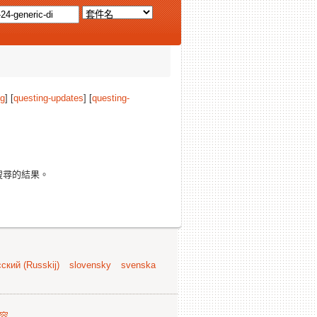
ng
] [
questing-updates
] [
questing-
搜尋的結果。
ский (Russkij)
slovensky
svenska
容
.