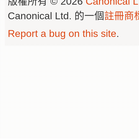
版權所有 © 2026
Canonical L
Canonical Ltd. 的一個
註冊商
Report a bug on this site
.