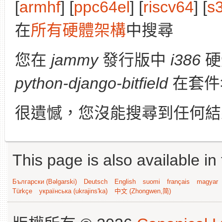
[
armhf
] [
ppc64el
] [
riscv64
] [
s
在
所有硬體架構
中搜尋
您在
jammy
發行版中
i386
硬
python-django-bitfield
在套件
很遺憾，您沒能搜尋到任何結
This page is also available in
Български (Bəlgarski)
Deutsch
English
suomi
français
magyar
Türkçe
українська (ukrajins'ka)
中文 (Zhongwen,简)