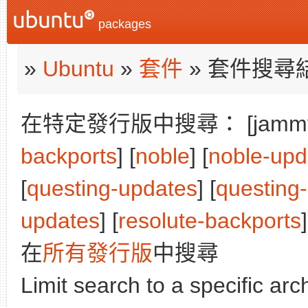
packages
»
Ubuntu
»
套件
» 套件搜尋
在特定發行版中搜尋： [jammy]
backports
] [
noble
] [
noble-upd
[
questing-updates
] [
questing
updates
] [
resolute-backports
]
在
所有發行版
中搜尋
Limit search to a specific arch