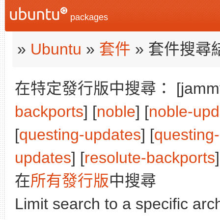
packages
»
Ubuntu
»
套件
» 套件搜尋
在特定發行版中搜尋： [jammy]
backports
] [
noble
] [
noble-upd
[
questing-updates
] [
questing
updates
] [
resolute-backports
]
在
所有發行版
中搜尋
Limit search to a specific arch