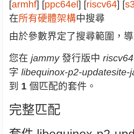
[
armhf
] [
ppc64el
] [
riscv64
] [
s
在
所有硬體架構
中搜尋
由於參數界定了搜尋範圍，導
您在
jammy
發行版中
riscv64
字
libequinox-p2-updatesite-
到
1
個匹配的套件。
完整匹配
套件 libequinox-p2-upda