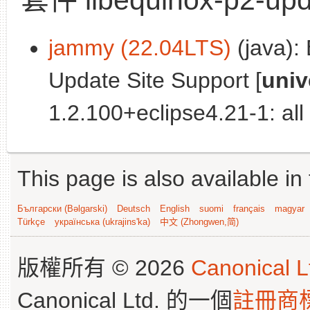
jammy (22.04LTS)
(java):
Update Site Support [
univ
1.2.100+eclipse4.21-1: all
This page is also available in
Български (Bəlgarski)
Deutsch
English
suomi
français
magyar
Türkçe
українська (ukrajins'ka)
中文 (Zhongwen,简)
版權所有 © 2026
Canonical L
Canonical Ltd. 的一個
註冊商