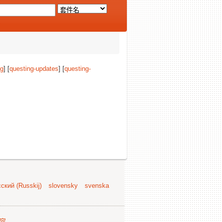
ng
] [
questing-updates
] [
questing-
ский (Russkij)
slovensky
svenska
容
.