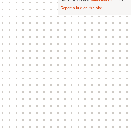
Report a bug on this site
.