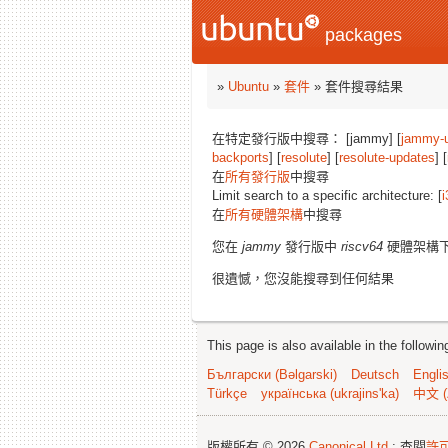
packages
»
Ubuntu
»
套件
» 套件搜尋結果
在特定發行版中搜尋： [jammy] [
jammy-
backports
] [
resolute
] [
resolute-updates
] [
在
所有發行版
中搜尋
Limit search to a specific architecture: [
i
在
所有硬體架構
中搜尋
您在
jammy
發行版中
riscv64
硬體架構
很遺憾，您沒能搜尋到任何結果
This page is also available in the followi
Български (Bəlgarski)
Deutsch
Engli
Türkçe
українська (ukrajins'ka)
中文 (
版權所有 © 2026
Canonical Ltd.
; 查閱
許