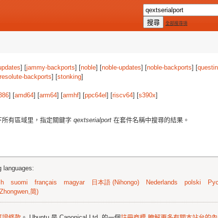
全部搜尋項
updates
] [
jammy-backports
] [
noble
] [
noble-updates
] [
noble-backports
] [
questi
resolute-backports
] [
stonking
]
386
] [
amd64
] [
arm64
] [
armhf
] [
ppc64el
] [
riscv64
] [
s390x
]
下所有區域里，指定關鍵字
qextserialport
在套件名稱中搜尋的結果。
ng languages:
sh
suomi
français
magyar
日本語 (Nihongo)
Nederlands
polski
Рус
Zhongwen,简)
可證條款
。 Ubuntu 是 Canonical Ltd. 的一個
註冊商標
瞭解更多有關本站台的內