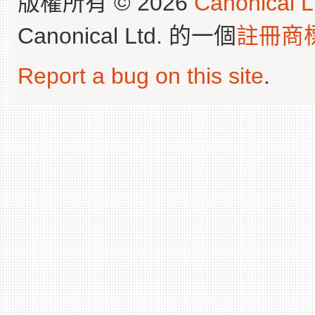
版權所有 © 2026
Canonical L
Canonical Ltd. 的一個
註冊商
Report a bug on this site
.