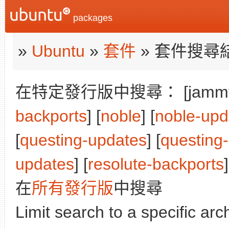
packages
»
Ubuntu
»
套件
» 套件搜尋
在特定發行版中搜尋： [jammy]
backports
] [
noble
] [
noble-upd
[
questing-updates
] [
questing
updates
] [
resolute-backports
]
在
所有發行版
中搜尋
Limit search to a specific arch