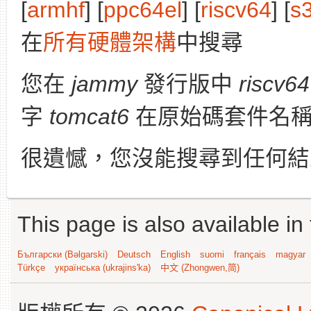
[
armhf
] [
ppc64el
] [
riscv64
] [
s
在
所有硬體架構
中搜尋
您在
jammy
發行版中
riscv64
字
tomcat6
在原始碼套件名稱
很遺憾，您沒能搜尋到任何結
This page is also available in
Български (Bəlgarski)
Deutsch
English
suomi
français
magyar
Türkçe
українська (ukrajins'ka)
中文 (Zhongwen,简)