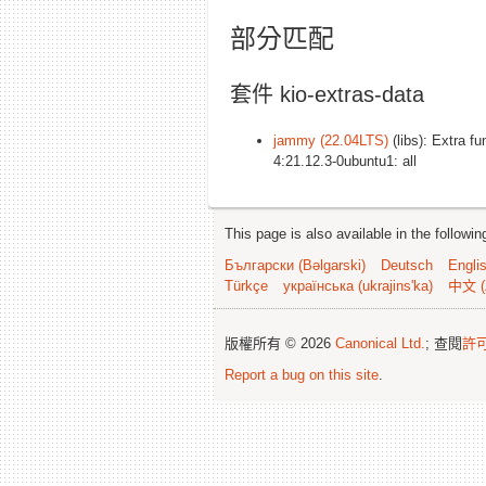
部分匹配
套件 kio-extras-data
jammy (22.04LTS)
(libs): Extra fu
4:21.12.3-0ubuntu1: all
This page is also available in the followi
Български (Bəlgarski)
Deutsch
Engli
Türkçe
українська (ukrajins'ka)
中文 (
版權所有 © 2026
Canonical Ltd.
; 查閱
許
Report a bug on this site
.