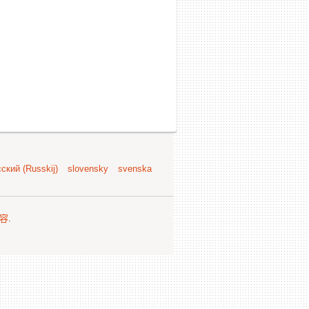
ский (Russkij)
slovensky
svenska
容
.