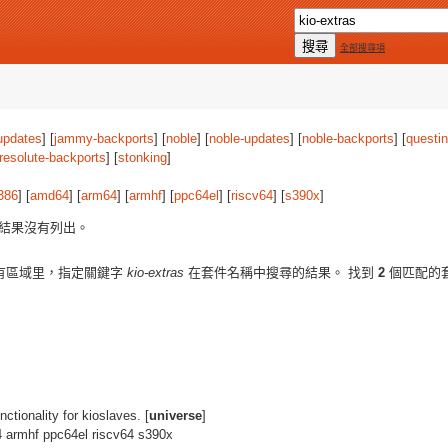
全部搜尋項
updates
] [
jammy-backports
] [
noble
] [
noble-updates
] [
noble-backports
] [
questi
resolute-backports
] [
stonking
]
386
] [
amd64
] [
arm64
] [
armhf
] [
ppc64el
] [
riscv64
] [
s390x
]
結果沒有列出。
有區域里，指定關鍵字
kio-extras
在套件名稱中搜尋的結果。 找到
2
個匹配的
unctionality for kioslaves. [
universe
]
 armhf ppc64el riscv64 s390x