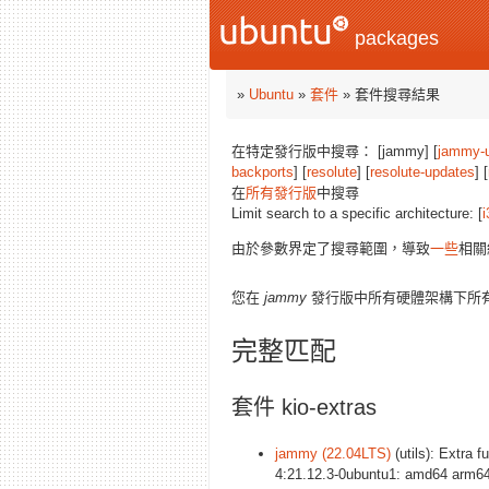
packages
»
Ubuntu
»
套件
» 套件搜尋結果
在特定發行版中搜尋： [jammy] [
jammy-
backports
] [
resolute
] [
resolute-updates
] [
在
所有發行版
中搜尋
Limit search to a specific architecture: [
i
由於參數界定了搜尋範圍，導致
一些
相關
您在
jammy
發行版中所有硬體架構下所
完整匹配
套件 kio-extras
jammy (22.04LTS)
(utils): Extra f
4:21.12.3-0ubuntu1: amd64 arm64