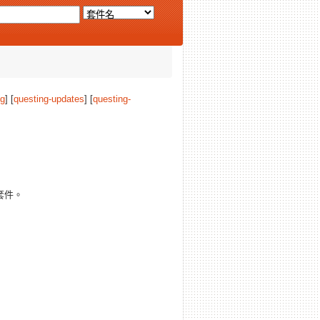
ng
] [
questing-updates
] [
questing-
套件。