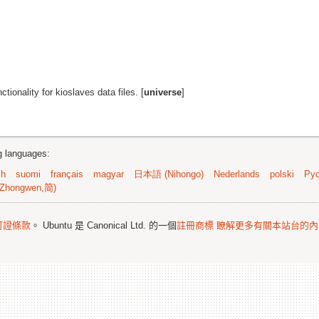
nctionality for kioslaves data files. [
universe
]
ng languages:
sh
suomi
français
magyar
日本語 (Nihongo)
Nederlands
polski
Рус
Zhongwen,简)
可證條款
。 Ubuntu 是 Canonical Ltd. 的一個
註冊商標
瞭解更多有關本站台的內