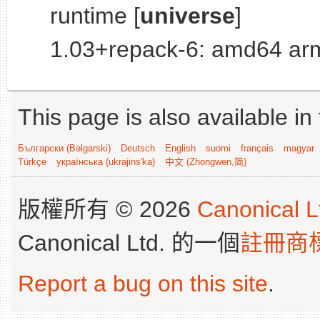
runtime [
universe
]
1.03+repack-6: amd64 arm
This page is also available in
Български (Bəlgarski)
Deutsch
English
suomi
français
magyar
Türkçe
українська (ukrajins'ka)
中文 (Zhongwen,简)
版權所有 © 2026
Canonical L
Canonical Ltd. 的一個
註冊商
Report a bug on this site
.