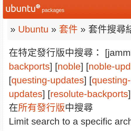
packages
»
Ubuntu
»
套件
» 套件搜尋
在特定發行版中搜尋： [jammy]
backports
] [
noble
] [
noble-upd
[
questing-updates
] [
questing
updates
] [
resolute-backports
]
在
所有發行版
中搜尋
Limit search to a specific arch