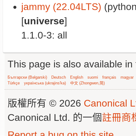
jammy (22.04LTS)
(python
[
universe
]
1.1.0-3: all
This page is also available in
Български (Bəlgarski)
Deutsch
English
suomi
français
magyar
Türkçe
українська (ukrajins'ka)
中文 (Zhongwen,简)
版權所有 © 2026
Canonical L
Canonical Ltd. 的一個
註冊商
Report a bug on this site
.