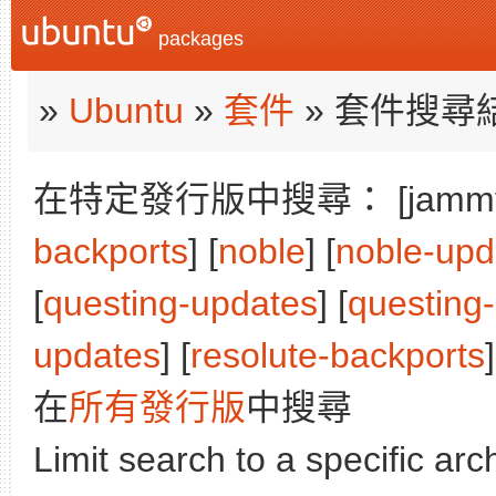
packages
»
Ubuntu
»
套件
» 套件搜尋
在特定發行版中搜尋： [jammy]
backports
] [
noble
] [
noble-upd
[
questing-updates
] [
questing
updates
] [
resolute-backports
]
在
所有發行版
中搜尋
Limit search to a specific arch