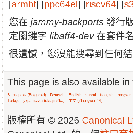
[
armhf
] [
ppc64el
] [
riscv64
] [
s
您在
jammy-backports
發行版
定關鍵字
libaff4-dev
在套件名
很遺憾，您沒能搜尋到任何結
This page is also available in
Български (Bəlgarski)
Deutsch
English
suomi
français
magyar
Türkçe
українська (ukrajins'ka)
中文 (Zhongwen,简)
版權所有 © 2026
Canonical L