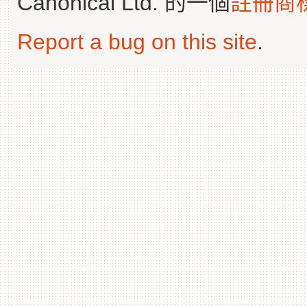
Canonical Ltd. 的一個
註冊商
Report a bug on this site
.