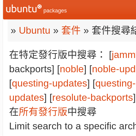
packages
»
Ubuntu
»
套件
» 套件搜尋
在特定發行版中搜尋： [
jamm
backports] [
noble
] [
noble-upd
[
questing-updates
] [
questing
updates
] [
resolute-backports
]
在
所有發行版
中搜尋
Limit search to a specific arch