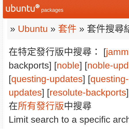
packages
»
Ubuntu
»
套件
» 套件搜尋
在特定發行版中搜尋： [
jamm
backports] [
noble
] [
noble-upd
[
questing-updates
] [
questing
updates
] [
resolute-backports
]
在
所有發行版
中搜尋
Limit search to a specific arch