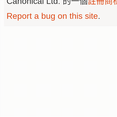
Canonical Ltd. 的一個
註冊商
Report a bug on this site
.