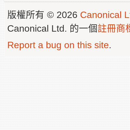
版權所有 © 2026
Canonical L
Canonical Ltd. 的一個
註冊商
Report a bug on this site
.