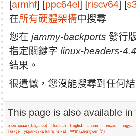
[
armhf
] [
ppc64el
] [
riscv64
] [
s
在
所有硬體架構
中搜尋
您在
jammy-backports
發行
指定關鍵字
linux-headers-4.
結果。
很遺憾，您沒能搜尋到任何結
This page is also available in
Български (Bəlgarski)
Deutsch
English
suomi
français
magyar
Türkçe
українська (ukrajins'ka)
中文 (Zhongwen,简)