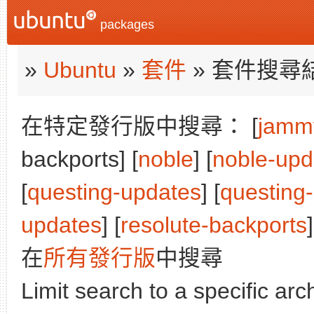
packages
»
Ubuntu
»
套件
» 套件搜尋
在特定發行版中搜尋： [
jamm
backports] [
noble
] [
noble-upd
[
questing-updates
] [
questing
updates
] [
resolute-backports
]
在
所有發行版
中搜尋
Limit search to a specific arch