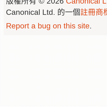
版權所有 © 2026
Canonical L
Canonical Ltd. 的一個
註冊商
Report a bug on this site
.