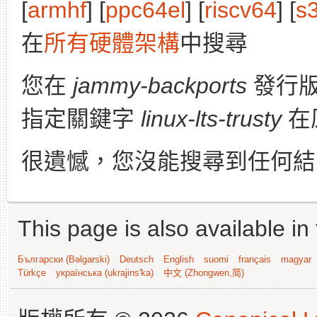
[
armhf
] [
ppc64el
] [
riscv64
] [
s
在
所有硬體架構
中搜尋
您在
jammy-backports
發行
指定關鍵字
linux-lts-trusty
在
很遺憾，您沒能搜尋到任何結
This page is also available in
Български (Bəlgarski)
Deutsch
English
suomi
français
magyar
Türkçe
українська (ukrajins'ka)
中文 (Zhongwen,简)