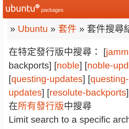
packages
»
Ubuntu
»
套件
» 套件搜尋
在特定發行版中搜尋： [
jamm
backports] [
noble
] [
noble-upd
[
questing-updates
] [
questing
updates
] [
resolute-backports
]
在
所有發行版
中搜尋
Limit search to a specific arch