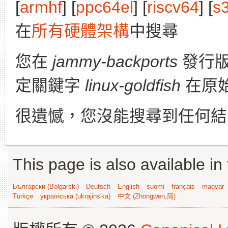
[
armhf
] [
ppc64el
] [
riscv64
] [
s
在
所有硬體架構
中搜尋
您在
jammy-backports
發行
定關鍵字
linux-goldfish
在原
很遺憾，您沒能搜尋到任何結
This page is also available in
Български (Bəlgarski)
Deutsch
English
suomi
français
magyar
Türkçe
українська (ukrajins'ka)
中文 (Zhongwen,简)