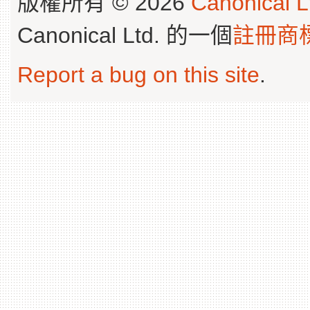
版權所有 © 2026
Canonical L
Canonical Ltd. 的一個
註冊商
Report a bug on this site
.