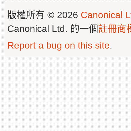
版權所有 © 2026
Canonical L
Canonical Ltd. 的一個
註冊商
Report a bug on this site
.