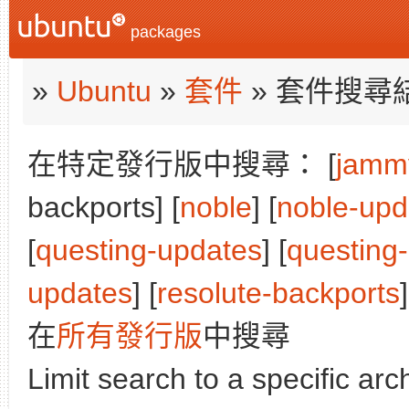
packages
»
Ubuntu
»
套件
» 套件搜尋
在特定發行版中搜尋： [
jamm
backports] [
noble
] [
noble-upd
[
questing-updates
] [
questing
updates
] [
resolute-backports
]
在
所有發行版
中搜尋
Limit search to a specific arch