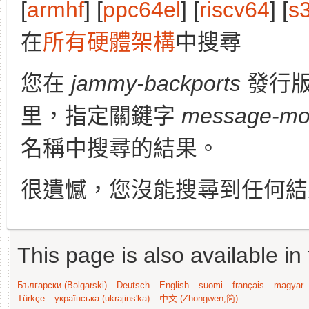
[
armhf
] [
ppc64el
] [
riscv64
] [
s
在
所有硬體架構
中搜尋
您在
jammy-backports
發行
里，指定關鍵字
message-mod
名稱中搜尋的結果。
很遺憾，您沒能搜尋到任何結
This page is also available in
Български (Bəlgarski)
Deutsch
English
suomi
français
magyar
Türkçe
українська (ukrajins'ka)
中文 (Zhongwen,简)