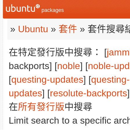
packages
»
Ubuntu
»
套件
» 套件搜尋
在特定發行版中搜尋： [
jamm
backports] [
noble
] [
noble-upd
[
questing-updates
] [
questing
updates
] [
resolute-backports
]
在
所有發行版
中搜尋
Limit search to a specific arch