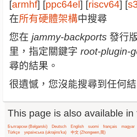
[
armhf
] [
ppc64el
] [
riscv64
] [
s
在
所有硬體架構
中搜尋
您在
jammy-backports
發行
里，指定關鍵字
root-plugin
尋的結果。
很遺憾，您沒能搜尋到任何結
This page is also available in
Български (Bəlgarski)
Deutsch
English
suomi
français
magyar
Türkçe
українська (ukrajins'ka)
中文 (Zhongwen,简)