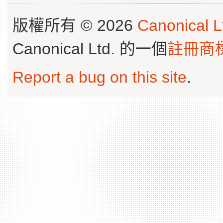
版權所有 © 2026
Canonical L
Canonical Ltd. 的一個
註冊商
Report a bug on this site
.