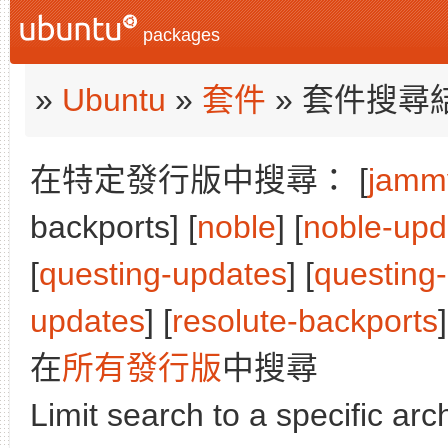
packages
»
Ubuntu
»
套件
» 套件搜尋
在特定發行版中搜尋： [
jamm
backports] [
noble
] [
noble-upd
[
questing-updates
] [
questing
updates
] [
resolute-backports
]
在
所有發行版
中搜尋
Limit search to a specific arch