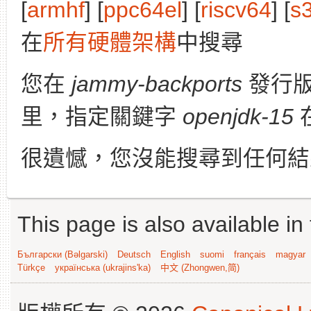
[
armhf
] [
ppc64el
] [
riscv64
] [
s
在
所有硬體架構
中搜尋
您在
jammy-backports
發行
里，指定關鍵字
openjdk-15
很遺憾，您沒能搜尋到任何結
This page is also available in
Български (Bəlgarski)
Deutsch
English
suomi
français
magyar
Türkçe
українська (ukrajins'ka)
中文 (Zhongwen,简)