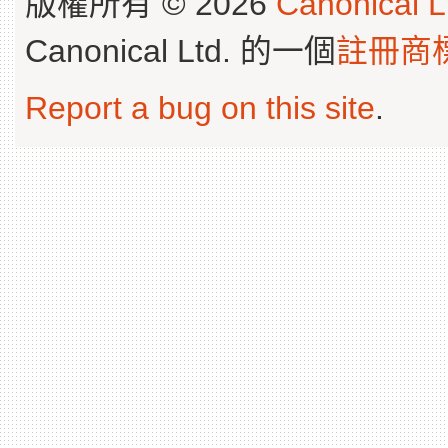
版權所有 © 2026
Canonical L
Canonical Ltd. 的一個
註冊商
Report a bug on this site
.