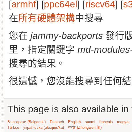
[
armhf
] [
ppc64el
] [
riscv64
] [
s
在
所有硬體架構
中搜尋
您在
jammy-backports
發行
里，指定關鍵字
md-modules-
搜尋的結果。
很遺憾，您沒能搜尋到任何結
This page is also available in
Български (Bəlgarski)
Deutsch
English
suomi
français
magyar
Türkçe
українська (ukrajins'ka)
中文 (Zhongwen,简)