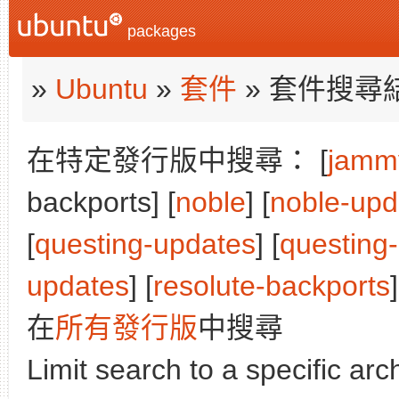
packages
»
Ubuntu
»
套件
» 套件搜尋
在特定發行版中搜尋： [
jamm
backports] [
noble
] [
noble-upd
[
questing-updates
] [
questing
updates
] [
resolute-backports
]
在
所有發行版
中搜尋
Limit search to a specific arch