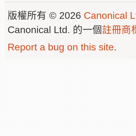
版權所有 © 2026
Canonical L
Canonical Ltd. 的一個
註冊商
Report a bug on this site
.