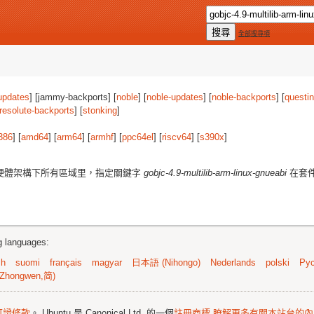
全部搜尋項
updates
] [jammy-backports] [
noble
] [
noble-updates
] [
noble-backports
] [
questi
resolute-backports
] [
stonking
]
386
] [
amd64
] [
arm64
] [
armhf
] [
ppc64el
] [
riscv64
] [
s390x
]
硬體架構下所有區域里，指定關鍵字
gobjc-4.9-multilib-arm-linux-gnueabi
在套
ng languages:
sh
suomi
français
magyar
日本語 (Nihongo)
Nederlands
polski
Рус
Zhongwen,简)
可證條款
。 Ubuntu 是 Canonical Ltd. 的一個
註冊商標
瞭解更多有關本站台的內