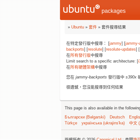
packages
»
Ubuntu
»
套件
» 套件搜尋結果
在特定發行版中搜尋： [
jammy
] [
jammy-
backports
] [
resolute
] [
resolute-updates
] [
在
所有發行版
中搜尋
Limit search to a specific architecture: [
i
在
所有硬體架構
中搜尋
您在
jammy-backports
發行版中
s390x
很遺憾，您沒能搜尋到任何結果
This page is also available in the followi
Български (Bəlgarski)
Deutsch
Engli
Türkçe
українська (ukrajins'ka)
中文 (
版權所有 © 2026
Canonical Ltd.
; 查閱
許