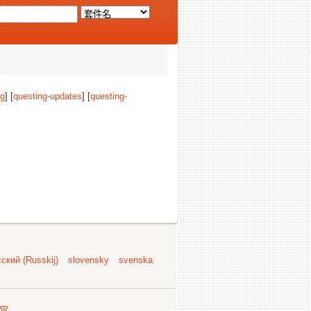
ng
] [
questing-updates
] [
questing-
ский (Russkij)
slovensky
svenska
容
.