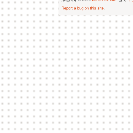
Report a bug on this site
.