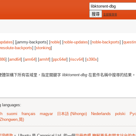
全部搜尋項
updates
] [jammy-backports] [
noble
] [
noble-updates
] [
noble-backports
] [
questi
resolute-backports
] [
stonking
]
386
] [
amd64
] [
arm64
] [
armhf
] [
ppc64el
] [
riscv64
] [
s390x
]
硬體架構下所有區域里，指定關鍵字
libktorrent-dbg
在套件名稱中搜尋的結果。
ng languages:
sh
suomi
français
magyar
日本語 (Nihongo)
Nederlands
polski
Рус
Zhongwen,简)
可證條款
。 Ubuntu 是 Canonical Ltd. 的一個
註冊商標
瞭解更多有關本站台的內