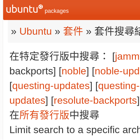
packages
»
Ubuntu
»
套件
» 套件搜尋
在特定發行版中搜尋： [
jamm
backports] [
noble
] [
noble-upd
[
questing-updates
] [
questing
updates
] [
resolute-backports
]
在
所有發行版
中搜尋
Limit search to a specific arch