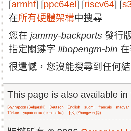
[
armhf
] [
ppc64el
] [
riscv64
] [
s
在
所有硬體架構
中搜尋
您在
jammy-backports
發行
指定關鍵字
libopengm-bin
在
很遺憾，您沒能搜尋到任何結
This page is also available in
Български (Bəlgarski)
Deutsch
English
suomi
français
magyar
Türkçe
українська (ukrajins'ka)
中文 (Zhongwen,简)