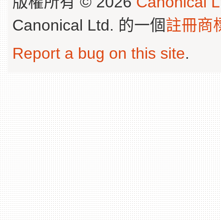
版權所有 © 2026
Canonical L
Canonical Ltd. 的一個
註冊商
Report a bug on this site
.