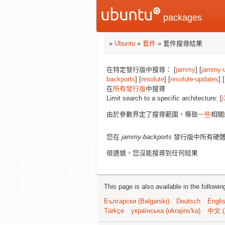
packages
»
Ubuntu
»
套件
» 套件搜尋結果
在特定發行版中搜尋： [
jammy
] [
jammy-
backports
] [
resolute
] [
resolute-updates
] [
在
所有發行版
中搜尋
Limit search to a specific architecture: [
i
由於參數界定了搜尋範圍，導致
一些
相關
您在
jammy-backports
發行版中所有硬
很遺憾，您沒能搜尋到任何結果
This page is also available in the followi
Български (Bəlgarski)
Deutsch
Engli
Türkçe
українська (ukrajins'ka)
中文 (