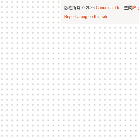
版權所有 © 2026
Canonical Ltd.
; 查閱
許
Report a bug on this site
.