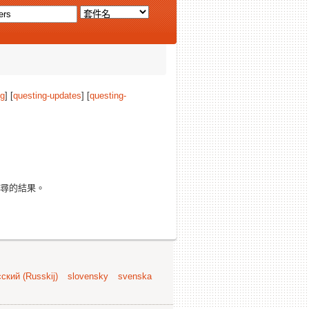
ng
] [
questing-updates
] [
questing-
尋的結果。
ский (Russkij)
slovensky
svenska