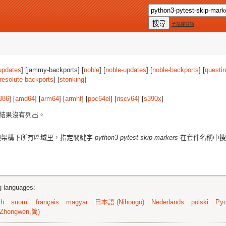
全部搜尋項
updates
] [jammy-backports] [
noble
] [
noble-updates
] [
noble-backports
] [
questi
resolute-backports
] [
stonking
]
386
] [
amd64
] [
arm64
] [
armhf
] [
ppc64el
] [
riscv64
] [
s390x
]
結果沒有列出。
體架構下所有區域里，指定關鍵字
python3-pytest-skip-markers
在套件名稱中搜
ng languages:
sh
suomi
français
magyar
日本語 (Nihongo)
Nederlands
polski
Рус
Zhongwen,简)