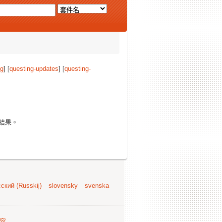
ng
] [
questing-updates
] [
questing-
結果。
ский (Russkij)
slovensky
svenska
容
.