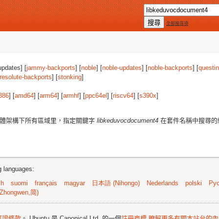
全部搜尋項
updates] [
jammy-backports
] [
noble
] [
noble-updates
] [
noble-backports
] [
questi
resolute-backports
] [
stonking
]
386
] [
amd64
] [
arm64
] [
armhf
] [
ppc64el
] [
riscv64
] [
s390x
]
體架構下所有區域里，指定關鍵字
libkeduvocdocument4
在套件名稱中搜尋的
ng languages:
sh
suomi
français
magyar
日本語 (Nihongo)
Nederlands
polski
Рус
Zhongwen,简)
可證條款
。 Ubuntu 是 Canonical Ltd. 的一個
註冊商標
瞭解更多有關本站台的內