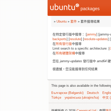
packages
»
Ubuntu
»
套件
» 套件搜尋結果
在特定發行版中搜尋： [
jammy
] [jammy-
backports
] [
resolute
] [
resolute-updates
] [
在
所有發行版
中搜尋
Limit search to a specific architecture: [
i
在
所有硬體架構
中搜尋
您在
jammy-updates
發行版中
amd64
硬
很遺憾，您沒能搜尋到任何結果
This page is also available in the followi
Български (Bəlgarski)
Deutsch
Engli
Türkçe
українська (ukrajins'ka)
中文 (
版權所有 © 2026
Canonical Ltd.
; 查閱
許