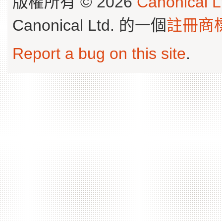
版權所有 © 2026
Canonical L
Canonical Ltd. 的一個
註冊商
Report a bug on this site
.