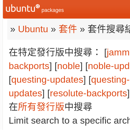
packages
»
Ubuntu
»
套件
» 套件搜尋
在特定發行版中搜尋： [
jamm
backports
] [
noble
] [
noble-upd
[
questing-updates
] [
questing
updates
] [
resolute-backports
]
在
所有發行版
中搜尋
Limit search to a specific arch