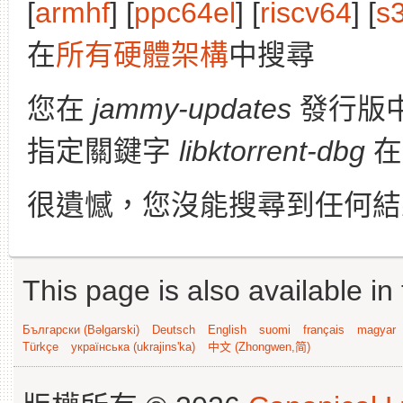
[
armhf
] [
ppc64el
] [
riscv64
] [
s
在
所有硬體架構
中搜尋
您在
jammy-updates
發行版
指定關鍵字
libktorrent-dbg
在
很遺憾，您沒能搜尋到任何結
This page is also available in
Български (Bəlgarski)
Deutsch
English
suomi
français
magyar
Türkçe
українська (ukrajins'ka)
中文 (Zhongwen,简)