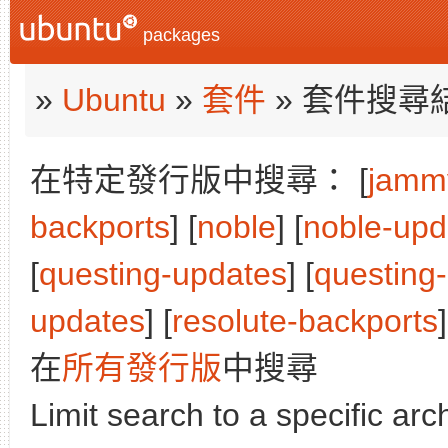
packages
»
Ubuntu
»
套件
» 套件搜尋
在特定發行版中搜尋： [
jamm
backports
] [
noble
] [
noble-upd
[
questing-updates
] [
questing
updates
] [
resolute-backports
]
在
所有發行版
中搜尋
Limit search to a specific arch