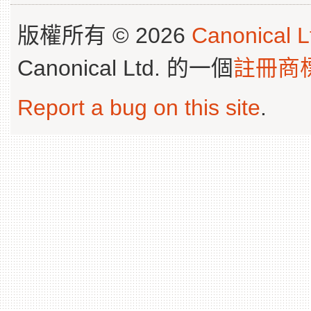
版權所有 © 2026
Canonical L
Canonical Ltd. 的一個
註冊商
Report a bug on this site
.