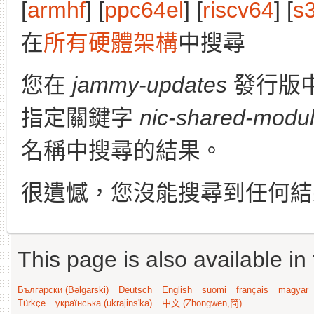
[
armhf
] [
ppc64el
] [
riscv64
] [
s
在
所有硬體架構
中搜尋
您在
jammy-updates
發行版
指定關鍵字
nic-shared-modul
名稱中搜尋的結果。
很遺憾，您沒能搜尋到任何結
This page is also available in
Български (Bəlgarski)
Deutsch
English
suomi
français
magyar
Türkçe
українська (ukrajins'ka)
中文 (Zhongwen,简)