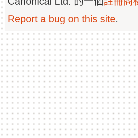
Canonical Ltd. 的一個
註冊商
Report a bug on this site
.