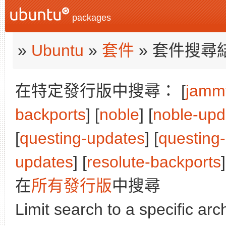
packages
»
Ubuntu
»
套件
» 套件搜尋
在特定發行版中搜尋： [
jamm
backports
] [
noble
] [
noble-upd
[
questing-updates
] [
questing
updates
] [
resolute-backports
]
在
所有發行版
中搜尋
Limit search to a specific arch