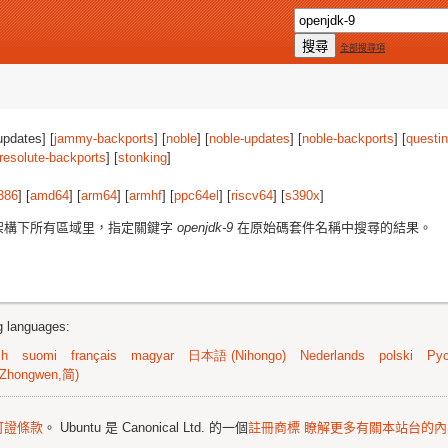
全部搜尋項
updates] [
jammy-backports
] [
noble
] [
noble-updates
] [
noble-backports
] [
questi
resolute-backports
] [
stonking
]
386
] [
amd64
] [
arm64
] [
armhf
] [
ppc64el
] [
riscv64
] [
s390x
]
架構下所有區域里，指定關鍵字
openjdk-9
在原始碼套件名稱中搜尋的結果。
ng languages:
sh
suomi
français
magyar
日本語 (Nihongo)
Nederlands
polski
Рус
Zhongwen,简)
可證條款
。 Ubuntu 是 Canonical Ltd. 的一個
註冊商標
瞭解更多有關本站台的內