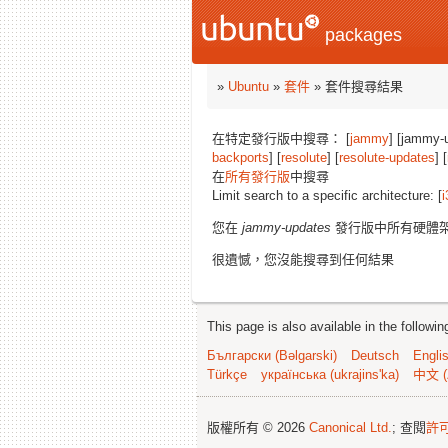
packages
»
Ubuntu
»
套件
» 套件搜尋結果
在特定發行版中搜尋： [
jammy
] [jammy-
backports
] [
resolute
] [
resolute-updates
] [
在
所有發行版
中搜尋
Limit search to a specific architecture: [
i
您在
jammy-updates
發行版中所有硬體
很遺憾，您沒能搜尋到任何結果
This page is also available in the followi
Български (Bəlgarski)
Deutsch
Engli
Türkçe
українська (ukrajins'ka)
中文 (
版權所有 © 2026
Canonical Ltd.
; 查閱
許