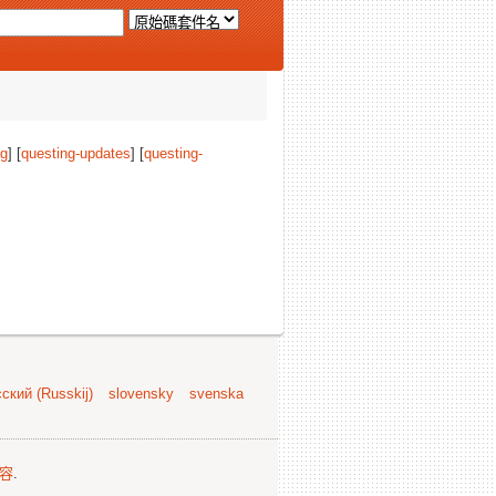
ng
] [
questing-updates
] [
questing-
ский (Russkij)
slovensky
svenska
容
.