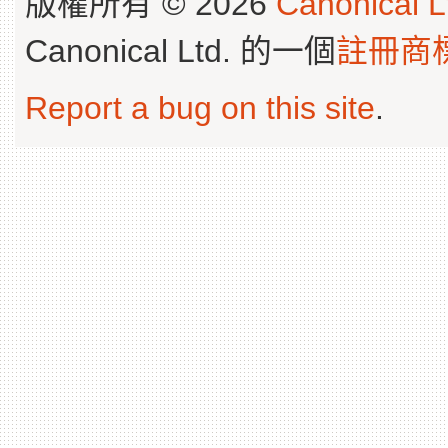
版權所有 © 2026
Canonical L
Canonical Ltd. 的一個
註冊商
Report a bug on this site
.