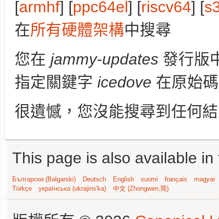
[
armhf
] [
ppc64el
] [
riscv64
] [
s
在
所有硬體架構
中搜尋
您在
jammy-updates
發行版
指定關鍵字
icedove
在原始碼
很遺憾，您沒能搜尋到任何結
This page is also available in
Български (Bəlgarski)
Deutsch
English
suomi
français
magyar
Türkçe
українська (ukrajins'ka)
中文 (Zhongwen,简)