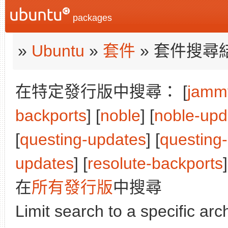
packages
»
Ubuntu
»
套件
» 套件搜尋
在特定發行版中搜尋： [
jamm
backports
] [
noble
] [
noble-upd
[
questing-updates
] [
questing
updates
] [
resolute-backports
]
在
所有發行版
中搜尋
Limit search to a specific arch