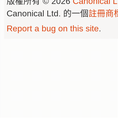
版權所有 © 2026
Canonical L
Canonical Ltd. 的一個
註冊商
Report a bug on this site
.