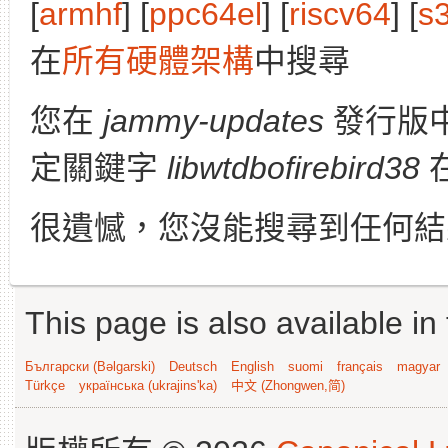
[
armhf
] [
ppc64el
] [
riscv64
] [
s
在
所有硬體架構
中搜尋
您在
jammy-updates
發行版
定關鍵字
libwtdbofirebird38
很遺憾，您沒能搜尋到任何結
This page is also available in
Български (Bəlgarski)
Deutsch
English
suomi
français
magyar
Türkçe
українська (ukrajins'ka)
中文 (Zhongwen,简)