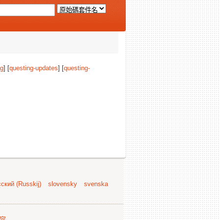
ng
] [
questing-updates
] [
questing-
ский (Russkij)
slovensky
svenska
容
.