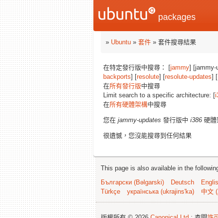
packages
»
Ubuntu
»
套件
» 套件搜尋結果
在特定發行版中搜尋： [
jammy
] [jammy-
backports
] [
resolute
] [
resolute-updates
] [
在
所有發行版
中搜尋
Limit search to a specific architecture: [
i
在
所有硬體架構
中搜尋
您在
jammy-updates
發行版中
i386
硬體
很遺憾，您沒能搜尋到任何結果
This page is also available in the followi
Български (Bəlgarski)
Deutsch
Engli
Türkçe
українська (ukrajins'ka)
中文 (
版權所有 © 2026
Canonical Ltd.
; 查閱
許