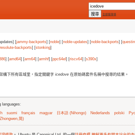
全部搜尋項
updates] [
jammy-backports
] [
noble
] [
noble-updates
] [
noble-backports
] [
questi
resolute-backports
] [
stonking
]
386
] [
amd64
] [
arm64
] [
armhf
] [
ppc64el
] [
riscv64
] [
s390x
]
架構下所有區域里，指定關鍵字
icedove
在原始碼套件名稱中搜尋的結果。
ng languages:
sh
suomi
français
magyar
日本語 (Nihongo)
Nederlands
polski
Рус
Zhongwen,简)
可證條款
。 Ubuntu 是 Canonical Ltd. 的一個
註冊商標
瞭解更多有關本站台的內