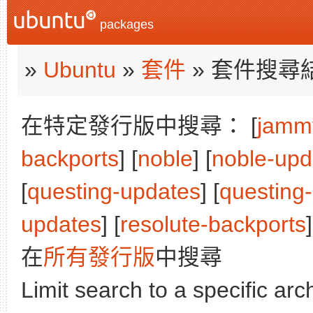
packages
»
Ubuntu
»
套件
» 套件搜尋
在特定發行版中搜尋： [
jamm
backports
] [
noble
] [
noble-upd
[
questing-updates
] [
questing
updates
] [
resolute-backports
]
在
所有發行版
中搜尋
Limit search to a specific arch