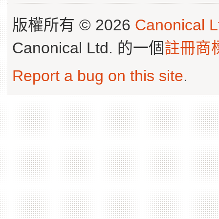
版權所有 © 2026
Canonical L
Canonical Ltd. 的一個
註冊商
Report a bug on this site
.