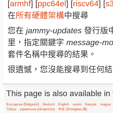
[
armhf
] [
ppc64el
] [
riscv64
] [
s
在
所有硬體架構
中搜尋
您在
jammy-updates
發行版
里，指定關鍵字
message-mod
套件名稱中搜尋的結果。
很遺憾，您沒能搜尋到任何結
This page is also available in
Български (Bəlgarski)
Deutsch
English
suomi
français
magyar
Türkçe
українська (ukrajins'ka)
中文 (Zhongwen,简)