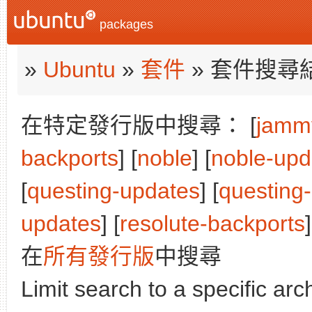
packages
»
Ubuntu
»
套件
» 套件搜尋
在特定發行版中搜尋： [
jamm
backports
] [
noble
] [
noble-upd
[
questing-updates
] [
questing
updates
] [
resolute-backports
]
在
所有發行版
中搜尋
Limit search to a specific arch