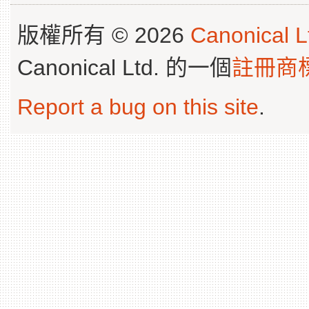
版權所有 © 2026
Canonical L
Canonical Ltd. 的一個
註冊商
Report a bug on this site
.