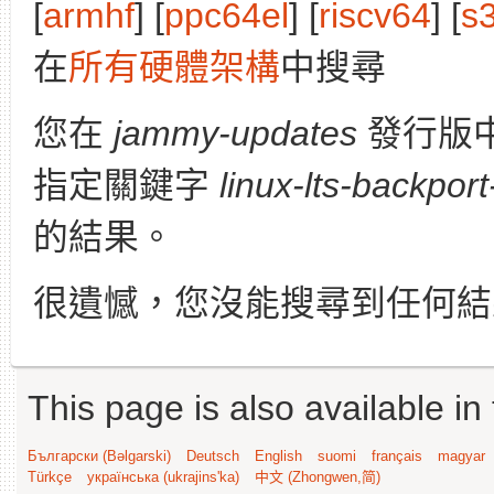
[
armhf
] [
ppc64el
] [
riscv64
] [
s
在
所有硬體架構
中搜尋
您在
jammy-updates
發行版
指定關鍵字
linux-lts-backpor
的結果。
很遺憾，您沒能搜尋到任何結
This page is also available in
Български (Bəlgarski)
Deutsch
English
suomi
français
magyar
Türkçe
українська (ukrajins'ka)
中文 (Zhongwen,简)