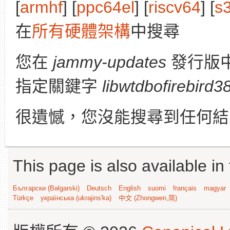
[
armhf
] [
ppc64el
] [
riscv64
] [
s
在
所有硬體架構
中搜尋
您在
jammy-updates
發行版
指定關鍵字
libwtdbofirebird3
很遺憾，您沒能搜尋到任何結
This page is also available in
Български (Bəlgarski)
Deutsch
English
suomi
français
magyar
Türkçe
українська (ukrajins'ka)
中文 (Zhongwen,简)