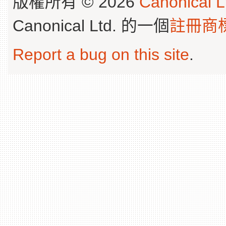
版權所有 © 2026
Canonical L
Canonical Ltd. 的一個
註冊商
Report a bug on this site
.