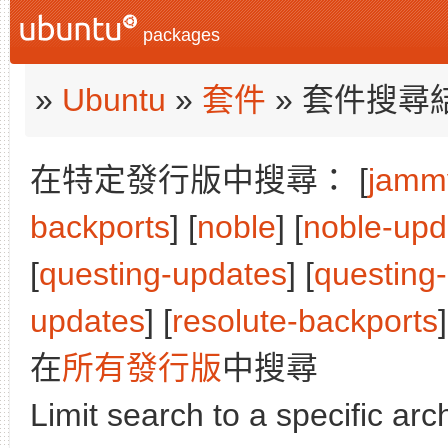
packages
»
Ubuntu
»
套件
» 套件搜尋
在特定發行版中搜尋： [
jamm
backports
] [
noble
] [
noble-upd
[
questing-updates
] [
questing
updates
] [
resolute-backports
]
在
所有發行版
中搜尋
Limit search to a specific arch