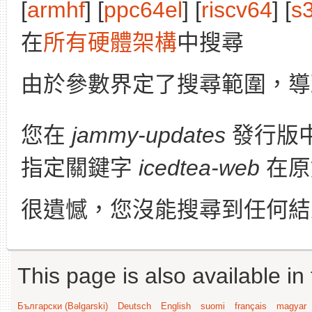
[
armhf
] [
ppc64el
] [
riscv64
] [
s
在
所有硬體架構
中搜尋
由於參數界定了搜尋範圍，導
您在
jammy-updates
發行版
指定關鍵字
icedtea-web
在原
很遺憾，您沒能搜尋到任何結
This page is also available in
Български (Bəlgarski)
Deutsch
English
suomi
français
magyar