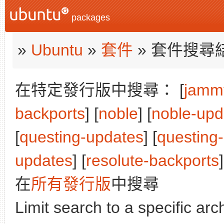
packages
»
Ubuntu
»
套件
» 套件搜尋
在特定發行版中搜尋： [
jamm
backports
] [
noble
] [
noble-upd
[
questing-updates
] [
questing
updates
] [
resolute-backports
]
在
所有發行版
中搜尋
Limit search to a specific arch