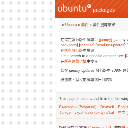
packages
»
Ubuntu
»
套件
» 套件搜尋結果
在特定發行版中搜尋： [
jammy
] [jammy-
backports
] [
resolute
] [
resolute-updates
] [
在
所有發行版
中搜尋
Limit search to a specific architecture: [
i
在
所有硬體架構
中搜尋
您在
jammy-updates
發行版中
s390x
硬
很遺憾，您沒能搜尋到任何結果
This page is also available in the followi
Български (Bəlgarski)
Deutsch
Engli
Türkçe
українська (ukrajins'ka)
中文 (
版權所有 © 2026
Canonical Ltd.
; 查閱
許