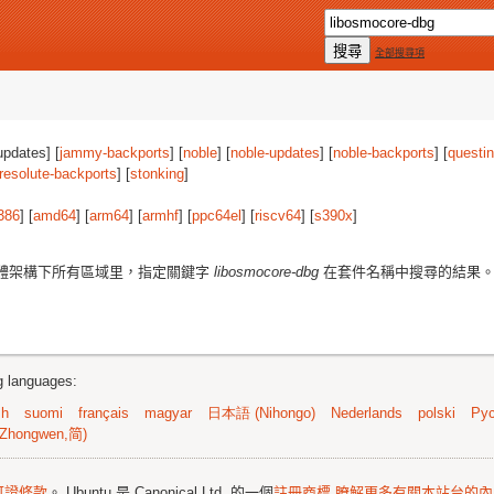
全部搜尋項
updates] [
jammy-backports
] [
noble
] [
noble-updates
] [
noble-backports
] [
questi
resolute-backports
] [
stonking
]
386
] [
amd64
] [
arm64
] [
armhf
] [
ppc64el
] [
riscv64
] [
s390x
]
體架構下所有區域里，指定關鍵字
libosmocore-dbg
在套件名稱中搜尋的結果
ng languages:
sh
suomi
français
magyar
日本語 (Nihongo)
Nederlands
polski
Рус
Zhongwen,简)
可證條款
。 Ubuntu 是 Canonical Ltd. 的一個
註冊商標
瞭解更多有關本站台的內