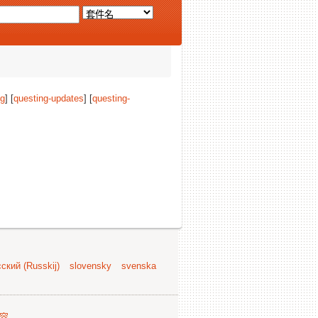
ng
] [
questing-updates
] [
questing-
。
ский (Russkij)
slovensky
svenska
容
.