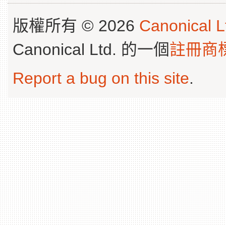
版權所有 © 2026
Canonical L
Canonical Ltd. 的一個
註冊商
Report a bug on this site
.