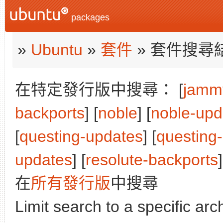
packages
»
Ubuntu
»
套件
» 套件搜尋
在特定發行版中搜尋： [
jamm
backports
] [
noble
] [
noble-upd
[
questing-updates
] [
questing
updates
] [
resolute-backports
]
在
所有發行版
中搜尋
Limit search to a specific arch