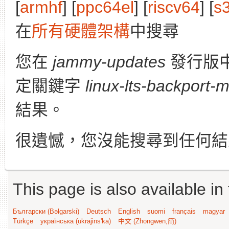
[
armhf
] [
ppc64el
] [
riscv64
] [
s
在
所有硬體架構
中搜尋
您在
jammy-updates
發行版
定關鍵字
linux-lts-backport-
結果。
很遺憾，您沒能搜尋到任何結
This page is also available in
Български (Bəlgarski)
Deutsch
English
suomi
français
magyar
Türkçe
українська (ukrajins'ka)
中文 (Zhongwen,简)