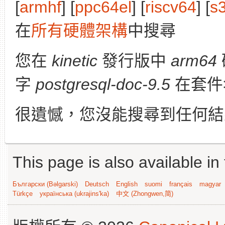
[
armhf
] [
ppc64el
] [
riscv64
] [
s
在
所有硬體架構
中搜尋
您在
kinetic
發行版中
arm64
字
postgresql-doc-9.5
在套件
很遺憾，您沒能搜尋到任何結
This page is also available in
Български (Bəlgarski)
Deutsch
English
suomi
français
magyar
Türkçe
українська (ukrajins'ka)
中文 (Zhongwen,简)