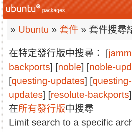
packages
»
Ubuntu
»
套件
» 套件搜尋
在特定發行版中搜尋： [
jamm
backports
] [
noble
] [
noble-upd
[
questing-updates
] [
questing
updates
] [
resolute-backports
]
在
所有發行版
中搜尋
Limit search to a specific arch