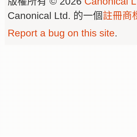
版權所有 © 2026
Canonical L
Canonical Ltd. 的一個
註冊商
Report a bug on this site
.