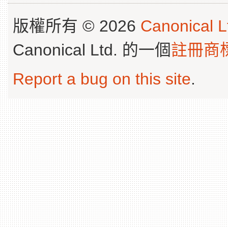
版權所有 © 2026
Canonical L
Canonical Ltd. 的一個
註冊商
Report a bug on this site
.