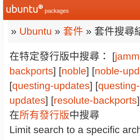
packages
»
Ubuntu
»
套件
» 套件搜尋
在特定發行版中搜尋： [
jamm
backports
] [
noble
] [
noble-upd
[
questing-updates
] [
questing
updates
] [
resolute-backports
]
在
所有發行版
中搜尋
Limit search to a specific arch