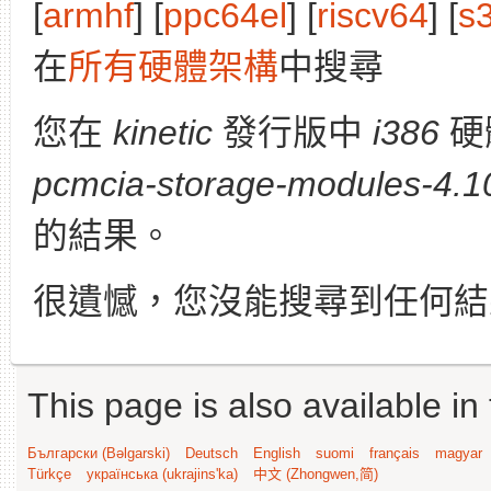
[
armhf
] [
ppc64el
] [
riscv64
] [
s
在
所有硬體架構
中搜尋
您在
kinetic
發行版中
i386
硬
pcmcia-storage-modules-4.10
的結果。
很遺憾，您沒能搜尋到任何結
This page is also available in
Български (Bəlgarski)
Deutsch
English
suomi
français
magyar
Türkçe
українська (ukrajins'ka)
中文 (Zhongwen,简)