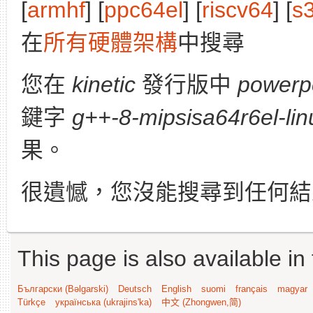
[
armhf
] [
ppc64el
] [
riscv64
] [
s
在
所有硬體架構
中搜尋
您在
kinetic
發行版中
powerp
鍵字
g++-8-mipsisa64r6el-li
果。
很遺憾，您沒能搜尋到任何結
This page is also available in
Български (Bəlgarski)
Deutsch
English
suomi
français
magyar
Türkçe
українська (ukrajins'ka)
中文 (Zhongwen,简)