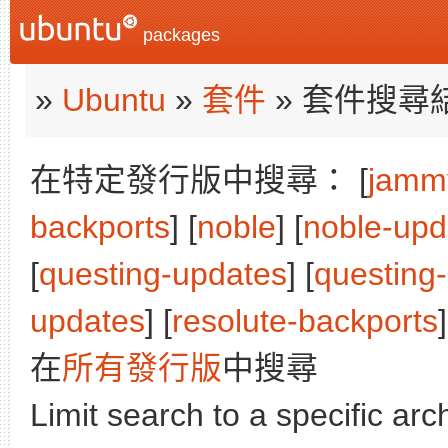
packages
»
Ubuntu
»
套件
» 套件搜尋
在特定發行版中搜尋： [
jamm
backports
] [
noble
] [
noble-upd
[
questing-updates
] [
questing
updates
] [
resolute-backports
]
在
所有發行版
中搜尋
Limit search to a specific arch