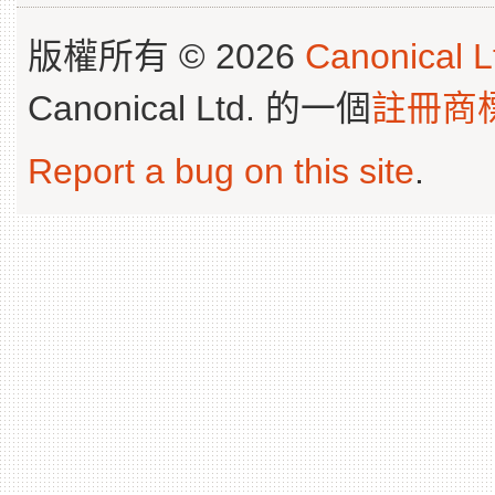
版權所有 © 2026
Canonical L
Canonical Ltd. 的一個
註冊商
Report a bug on this site
.