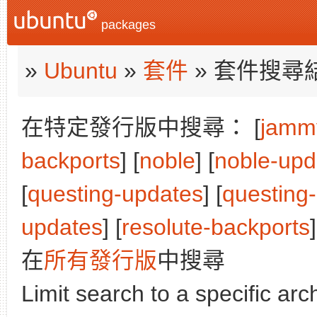
packages
»
Ubuntu
»
套件
» 套件搜尋
在特定發行版中搜尋： [
jamm
backports
] [
noble
] [
noble-upd
[
questing-updates
] [
questing
updates
] [
resolute-backports
]
在
所有發行版
中搜尋
Limit search to a specific arch