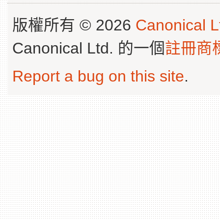
版權所有 © 2026
Canonical L
Canonical Ltd. 的一個
註冊商
Report a bug on this site
.