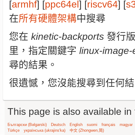
[
armhf
] [
ppc64el
] [
riscv64
] [
s
在
所有硬體架構
中搜尋
您在
kinetic-backports
發行
里，指定關鍵字
linux-image-e
尋的結果。
很遺憾，您沒能搜尋到任何結
This page is also available in
Български (Bəlgarski)
Deutsch
English
suomi
français
magyar
Türkçe
українська (ukrajins'ka)
中文 (Zhongwen,简)