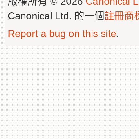
版權所有 © 2026
Canonical L
Canonical Ltd. 的一個
註冊商
Report a bug on this site
.