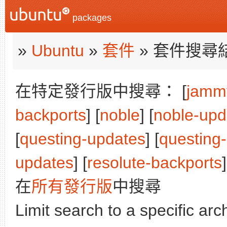
packages
»
Ubuntu
»
套件
» 套件搜尋
在特定發行版中搜尋： [
jamm
backports
] [
noble
] [
noble-upd
[
questing-updates
] [
questing
updates
] [
resolute-backports
]
在
所有發行版
中搜尋
Limit search to a specific arch