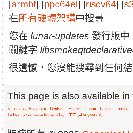
[
armhf
] [
ppc64el
] [
riscv64
] [
s
在
所有硬體架構
中搜尋
您在
lunar-updates
發行版中
關鍵字
libsmokeqtdeclarative
很遺憾，您沒能搜尋到任何結
This page is also available in
Български (Bəlgarski)
Deutsch
English
suomi
français
magyar
Türkçe
українська (ukrajins'ka)
中文 (Zhongwen,简)