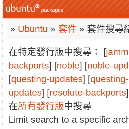
packages
»
Ubuntu
»
套件
» 套件搜尋
在特定發行版中搜尋： [
jamm
backports
] [
noble
] [
noble-upd
[
questing-updates
] [
questing
updates
] [
resolute-backports
]
在
所有發行版
中搜尋
Limit search to a specific arch