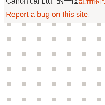
Canonical Ltd. 的一個
註冊商
Report a bug on this site
.